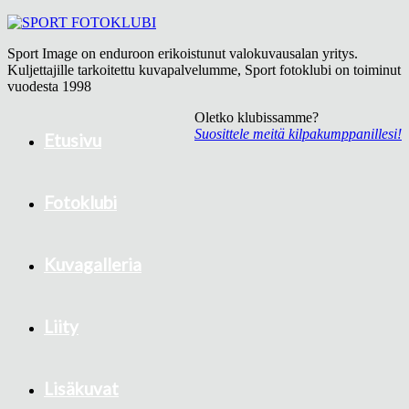
Sport Image on enduroon erikoistunut valokuvausalan yritys.
Kuljettajille tarkoitettu kuvapalvelumme, Sport fotoklubi on toiminut
vuodesta 1998
Oletko klubissamme?
Suosittele meitä kilpakumppanillesi!
Etusivu
Fotoklubi
Kuvagalleria
Liity
Lisäkuvat