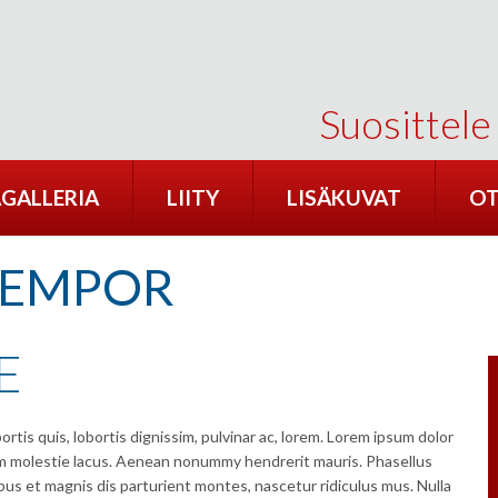
Suosittele
GALLERIA
LIITY
LISÄKUVAT
OT
TEMPOR
E
rtis quis, lobortis dignissim, pulvinar ac, lorem. Lorem ipsum dolor
lum molestie lacus. Aenean nonummy hendrerit mauris. Phasellus
bus et magnis dis parturient montes, nascetur ridiculus mus. Nulla