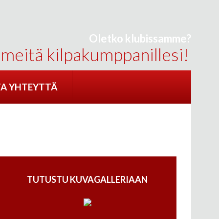
Oletko klubissamme?
 meitä kilpakumppanillesi!
A YHTEYTTÄ
TUTUSTU KUVAGALLERIAAN