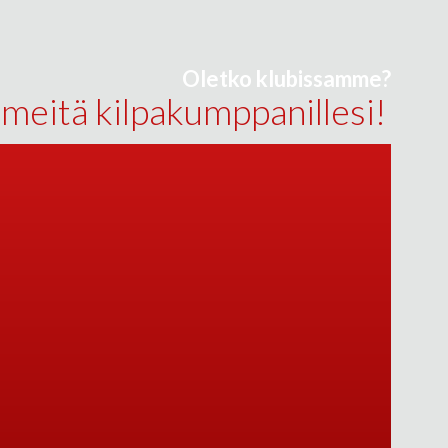
Oletko klubissamme?
 meitä kilpakumppanillesi!