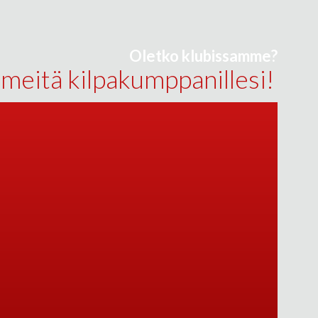
Oletko klubissamme?
 meitä kilpakumppanillesi!