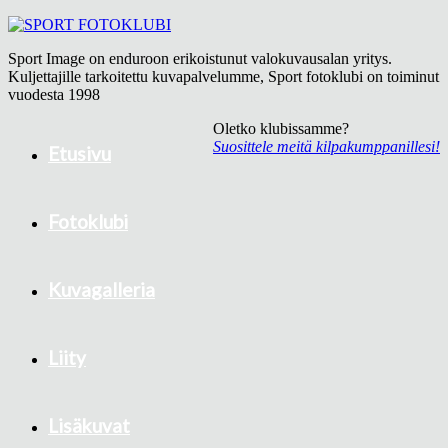
Sport Image on enduroon erikoistunut valokuvausalan yritys.
Kuljettajille tarkoitettu kuvapalvelumme, Sport fotoklubi on toiminut
vuodesta 1998
Oletko klubissamme?
Suosittele meitä kilpakumppanillesi!
Etusivu
Fotoklubi
Kuvagalleria
Liity
Lisäkuvat