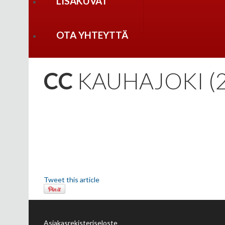
LISÄKUVAT
OTA YHTEYTTÄ
CC
KAUHAJOKI (2
Tweet this article
Asiakasrekisteriseloste