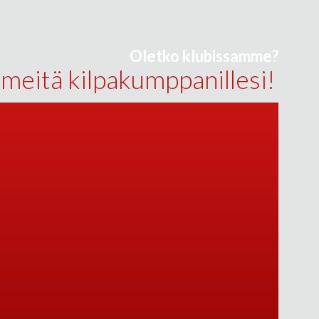
Oletko klubissamme?
 meitä kilpakumppanillesi!